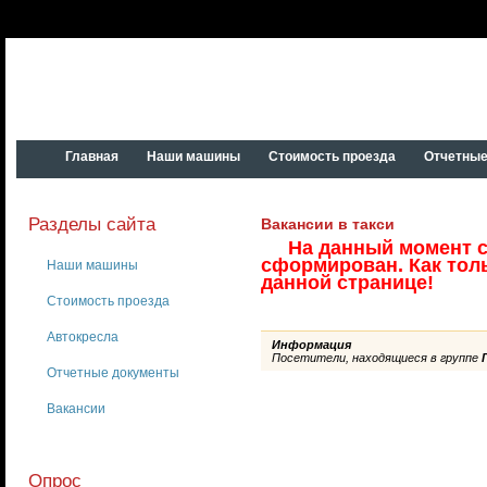
SITE.RU
Главная
Наши машины
Стоимость проезда
Отчетные
Главная
страница
Разделы сайта
Вакансии в такси
На данный момент св
сформирован. Как толь
Наши машины
данной странице!
Стоимость проезда
Автокресла
Информация
Посетители, находящиеся в группе
Отчетные документы
Вакансии
Опрос